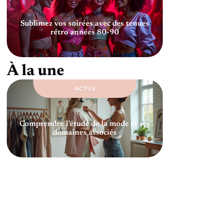
Sublimez vos soirées avec des tenues
rétro années 80-90
À la une
ACTUS
Comprendre l’étude de la mode et ses
domaines associés