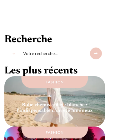
Recherche
Les plus récents
FASHION
Robe chemise plage blanche :
l’indispensable d’un été lumineux
FASHION