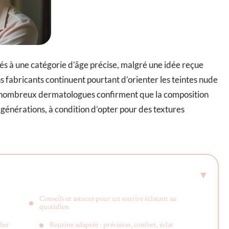
és à une catégorie d’âge précise, malgré une idée reçue
s fabricants continuent pourtant d’orienter les teintes nude
 de nombreux dermatologues confirment que la composition
s générations, à condition d’opter pour des textures
Conseils et astuces pour un sourire éclatant au
quotidien
fier
Routine adaptée : précision, confort, éclat