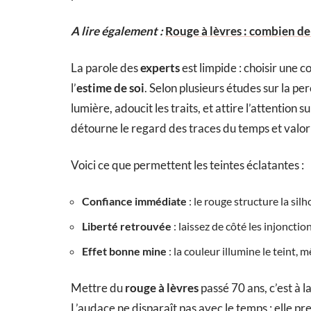
A lire également :
Rouge à lèvres : combien de
La parole des
experts
est limpide : choisir une c
l’
estime de soi
. Selon plusieurs études sur la pe
lumière, adoucit les traits, et attire l’attention 
détourne le regard des traces du temps et valor
Voici ce que permettent les teintes éclatantes :
Confiance immédiate
: le rouge structure la sil
Liberté retrouvée
: laissez de côté les injoncti
Effet bonne mine
: la couleur illumine le teint,
Mettre du
rouge à lèvres
passé 70 ans, c’est à l
L’audace ne disparaît pas avec le temps : elle 