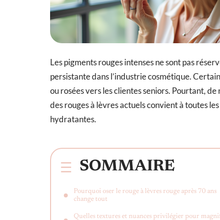
Les pigments rouges intenses ne sont pas réserv
persistante dans l’industrie cosmétique. Certain
ou rosées vers les clientes seniors. Pourtant,
des rouges à lèvres actuels convient à toutes le
hydratantes.
SOMMAIRE
Pourquoi oser le rouge à lèvres rouge après 70 ans
change tout
Quelles textures et nuances privilégier pour magni