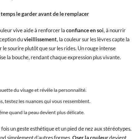
 temps le garder avant de le remplacer
ouleur vive aide à renforcer la
confiance en soi
, à nourrir
rception du
vieillissement
, la couleur sur les lèvres capte la
sur le sourire plutôt que sur les rides. Un rouge intense
ise la bouche, rendant chaque expression plus vivante.
houette du visage et révèle la personnalité.
ons, testez les nuances qui vous ressemblent.
 même quand la peau devient plus délicate.
a fois un geste esthétique et un pied de nez aux stéréotypes.
prend simplement d’autres formes.
Oser la couleur
devient