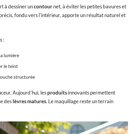
sert à dessiner un
contour
net, à éviter les petites bavures et
récis, fondu vers l’intérieur, apporte un résultat naturel et
 :
la lumière
r le teint
bouche structurée
uceur. Aujourd’hui, les
produits
innovants permettent
se des
lèvres matures
. Le maquillage reste un terrain