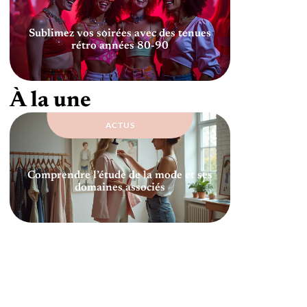
Sublimez vos soirées avec des tenues
rétro années 80-90
À la une
ACTUS
Comprendre l’étude de la mode et ses
domaines associés