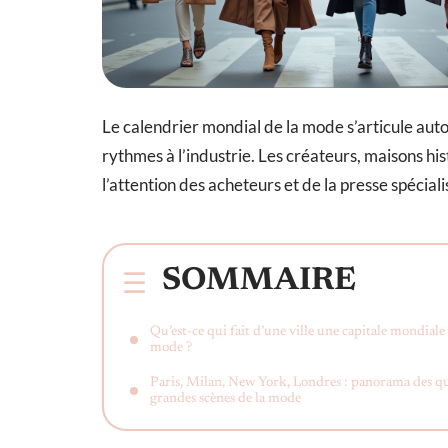
Le calendrier mondial de la mode s’articule aut
rythmes à l’industrie. Les créateurs, maisons his
l’attention des acheteurs et de la presse spéciali
SOMMAIRE
Qu’est-ce qui fait d’une ville une capitale mondiale 
mode ?
Paris, Milan, New York, Londres : panorama des q
grandes scènes de la mode