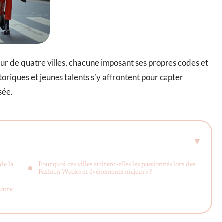
our de quatre villes, chacune imposant ses propres codes et
toriques et jeunes talents s’y affrontent pour capter
sée.
de la
Pourquoi ces villes attirent-elles les passionnés lors des
Fashion Weeks et événements majeurs ?
uatre