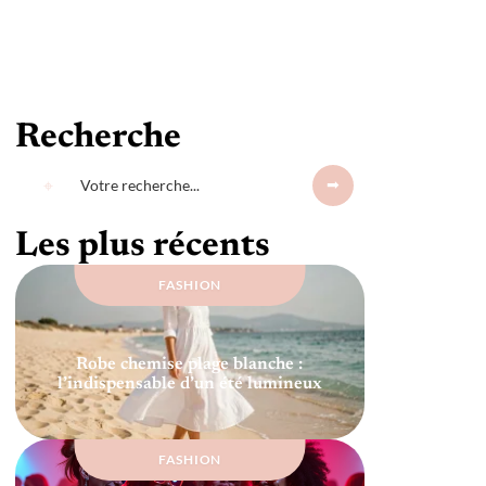
Recherche
Les plus récents
FASHION
Robe chemise plage blanche :
l’indispensable d’un été lumineux
FASHION