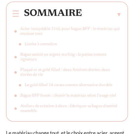
SOMMAIRE
Acier inoxydable 316L pour bague BFF : le matériau qui
encaisse tout
Limite à connaître
Bague amitié en argent sterling : la patine comme
signature
Plaqué or et gold filled : deux finitions dorées, deux
durées de vie
Le gold filled 14 carats comme alternative durable
Bague BFF boom : choisir le matériau selon l’usage réel
Ateliers de création à deux : fabriquer sa bague d’amitié
ensemble
Le matériau change tout, et le choix entre acier, argent